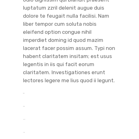
luptatum zzril delenit augue duis
dolore te feugait nulla facilisi. Nam
liber tempor cum soluta nobis
eleifend option congue nihil
imperdiet doming id quod mazim
lacerat facer possim assum. Typi non
habent claritatem insitam; est usus
legentis in iis qui facit eorum
claritatem. Investigationes erunt
lectores legere me lius quod ii legunt.
toto togel
situs togel
link gacor
jacktoto