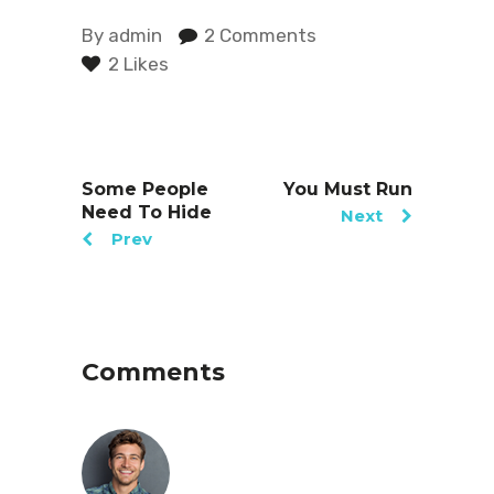
By
admin
2 Comments
2 Likes
Some People
You Must Run
Need To Hide
Next
Prev
Comments