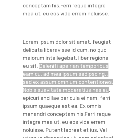
conceptam his.Ferri reque integre
mea ut, eu eos vide errem noluisse.
Lorem ipsum dolor sit amet, feugiat
delicata liberavisse id cum, no quo
maiorum intellegebat, liber regione
eu sit.
Deleniti apeirian temporibus
eam cu, ad mea ipsum sadipscing, ,
sed ex assum omnium contentiones.
Nobis suavitate moderatius has eu
,
epicuri ancillae pericula ei nam, ferri
ipsum quaeque est ea. Ex omnis
menandri conceptam his.Ferri reque
integre mea ut, eu eos vide errem
noluisse. Putent laoreet et ius. Vel