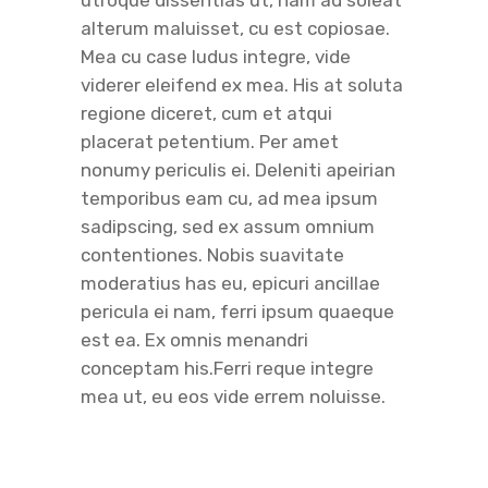
utroque dissentias ut, nam ad soleat
alterum maluisset, cu est copiosae.
Mea cu case ludus integre, vide
viderer eleifend ex mea. His at soluta
regione diceret, cum et atqui
placerat petentium. Per amet
nonumy periculis ei. Deleniti apeirian
temporibus eam cu, ad mea ipsum
sadipscing, sed ex assum omnium
contentiones. Nobis suavitate
moderatius has eu, epicuri ancillae
pericula ei nam, ferri ipsum quaeque
est ea. Ex omnis menandri
conceptam his.Ferri reque integre
mea ut, eu eos vide errem noluisse.