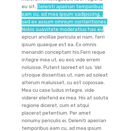
eu sit.
Deleniti apeirian temporibus
eam cu, ad mea ipsum sadipscing, ,
sed ex assum omnium contentiones.
Nobis suavitate moderatius has eu
,
epicuri ancillae pericula ei nam, ferri
ipsum quaeque est ea. Ex omnis
menandri conceptam his.Ferri reque
integre mea ut, eu eos vide errem
noluisse. Putent laoreet et ius. Vel
utroque dissentias ut, nam ad soleat
alterum maluisset, cu est copiosae.
Mea cu case ludus integre, vide
viderer eleifend ex mea. His at soluta
regione diceret, cum et atqui
placerat petentium. Per amet
nonumy periculis ei. Deleniti apeirian
temporibus eam cu, ad mea ipsum