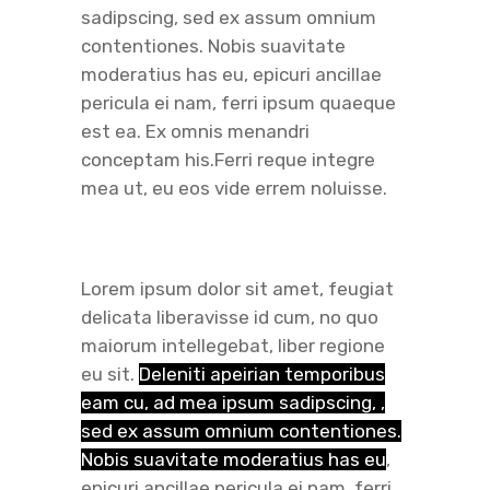
sadipscing, sed ex assum omnium
contentiones. Nobis suavitate
moderatius has eu, epicuri ancillae
pericula ei nam, ferri ipsum quaeque
est ea. Ex omnis menandri
conceptam his.Ferri reque integre
mea ut, eu eos vide errem noluisse.
Lorem ipsum dolor sit amet, feugiat
delicata liberavisse id cum, no quo
maiorum intellegebat, liber regione
eu sit.
Deleniti apeirian temporibus
eam cu, ad mea ipsum sadipscing, ,
sed ex assum omnium contentiones.
Nobis suavitate moderatius has eu
,
epicuri ancillae pericula ei nam, ferri