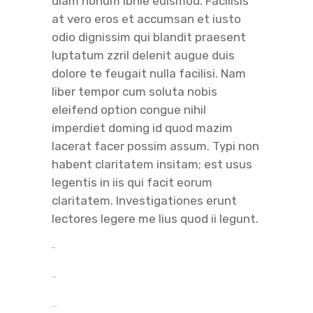
diam nonum ibhie euismod. Facilisis
at vero eros et accumsan et iusto
odio dignissim qui blandit praesent
luptatum zzril delenit augue duis
dolore te feugait nulla facilisi. Nam
liber tempor cum soluta nobis
eleifend option congue nihil
imperdiet doming id quod mazim
lacerat facer possim assum. Typi non
habent claritatem insitam; est usus
legentis in iis qui facit eorum
claritatem. Investigationes erunt
lectores legere me lius quod ii legunt.
toto togel
situs togel
link gacor