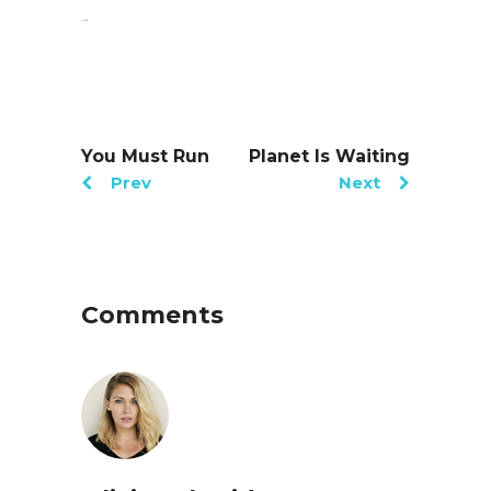
jacktoto
You Must Run
Planet Is Waiting
Prev
Next
Comments