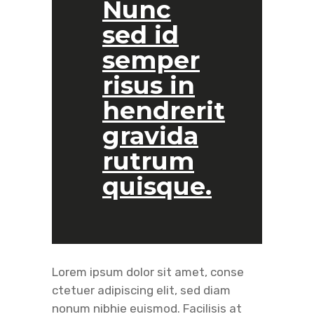
Nunc
sed id
semper
risus in
hendrerit
gravida
rutrum
quisque.
Lorem ipsum dolor sit amet, conse
ctetuer adipiscing elit, sed diam
nonum nibhie euismod. Facilisis at