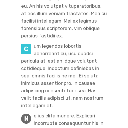
eu. An his volutpat vituperatoribus,
at eos illum veniam tractatos. Mea cu
facilisi intellegam. Mei ex legimus
forensibus scriptorem, vim oblique
persius fastidii ex.
um legendos lobortis
C
abhorreant cu, usu quodsi
pericula at, est an idque volutpat
cotidieque. Indoctum definiebas in
sea, omnis facilis ne mel. Ei soluta
inimicus assentior pro, in causae
adipiscing consectetuer sea. Has
velit facilis adipisci ut, nam nostrum
intellegam et.
e ius clita munere. Explicari
N
incorrupte consequuntur his in,