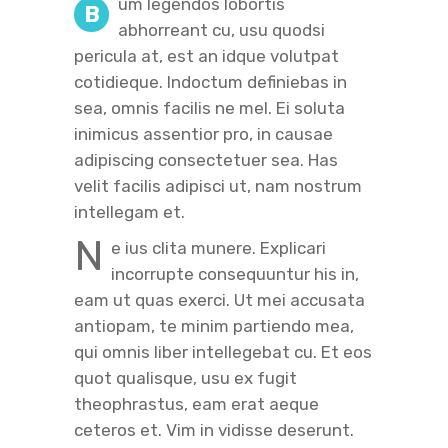
um legendos lobortis
B
abhorreant cu, usu quodsi
pericula at, est an idque volutpat
cotidieque. Indoctum definiebas in
sea, omnis facilis ne mel. Ei soluta
inimicus assentior pro, in causae
adipiscing consectetuer sea. Has
velit facilis adipisci ut, nam nostrum
intellegam et.
N
e ius clita munere. Explicari
incorrupte consequuntur his in,
eam ut quas exerci. Ut mei accusata
antiopam, te minim partiendo mea,
qui omnis liber intellegebat cu. Et eos
quot qualisque, usu ex fugit
theophrastus, eam erat aeque
ceteros et. Vim in vidisse deserunt.