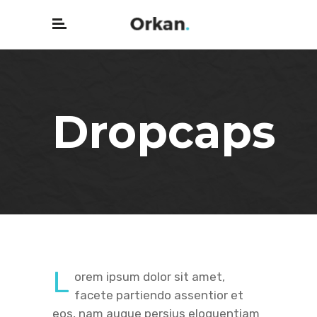
Dropcaps
L
orem ipsum dolor sit amet,
facete partiendo assentior et
eos, nam augue persius eloquentiam